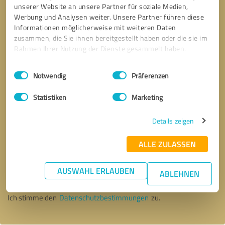
unserer Website an unsere Partner für soziale Medien,
Werbung und Analysen weiter. Unsere Partner führen diese
Informationen möglicherweise mit weiteren Daten
zusammen, die Sie ihnen bereitgestellt haben oder die sie im
Rahmen Ihrer Nutzung der Dienste gesammelt haben.
Einwilligungsauswahl
Impressum
|
Datenschutzbestimmungen
Notwendig
Präferenzen
Statistiken
Marketing
Details zeigen
ALLE ZULASSEN
Bitte um Rückruf
* Erforderliche Angaben
AUSWAHL ERLAUBEN
ABLEHNEN
Nachricht senden
Ich stimme den
Datenschutzbestimmungen
zu.