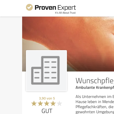
Wunschpfleg
Ambulante Krankenpf
Als Unternehmen im Be
3,90
von
5
Hause leben in Menden
Pflegefachkräften, di
GUT
gewohnten Umgebung