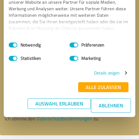
unserer Website an unsere Partner für soziale Medien,
Werbung und Analysen weiter. Unsere Partner führen diese
Informationen möglicherweise mit weiteren Daten
zusammen, die Sie ihnen bereitgestellt haben oder die sie im
Rahmen Ihrer Nutzung der Dienste gesammelt haben.
Einwilligungsauswahl
Impressum
|
Datenschutzbestimmungen
Notwendig
Präferenzen
Statistiken
Marketing
Details zeigen
Bitte um Rückruf
* Erforderliche Angaben
ALLE ZULASSEN
AUSWAHL ERLAUBEN
Nachricht senden
ABLEHNEN
Ich stimme den
Datenschutzbestimmungen
zu.