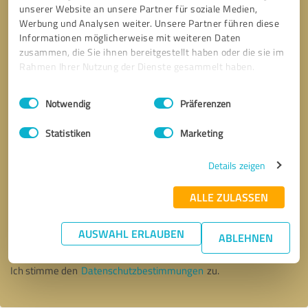
unserer Website an unsere Partner für soziale Medien,
Werbung und Analysen weiter. Unsere Partner führen diese
Informationen möglicherweise mit weiteren Daten
zusammen, die Sie ihnen bereitgestellt haben oder die sie im
Rahmen Ihrer Nutzung der Dienste gesammelt haben.
Einwilligungsauswahl
Impressum
|
Datenschutzbestimmungen
Notwendig
Präferenzen
Statistiken
Marketing
Details zeigen
ALLE ZULASSEN
Bitte um Rückruf
* Erforderliche Angaben
AUSWAHL ERLAUBEN
ABLEHNEN
Nachricht senden
Ich stimme den
Datenschutzbestimmungen
zu.