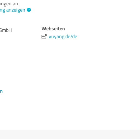
ngen an.
ng anzeigen
Webseiten
 GmbH
yuyang.de/de
en