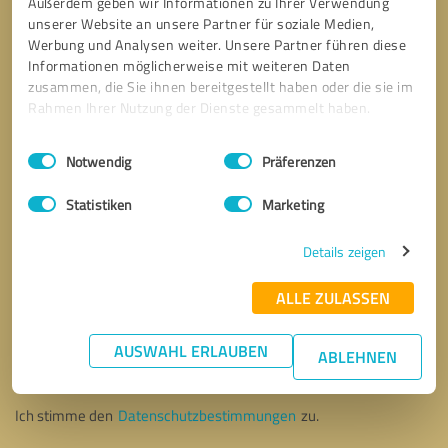
Außerdem geben wir Informationen zu Ihrer Verwendung
unserer Website an unsere Partner für soziale Medien,
Werbung und Analysen weiter. Unsere Partner führen diese
Informationen möglicherweise mit weiteren Daten
zusammen, die Sie ihnen bereitgestellt haben oder die sie im
Rahmen Ihrer Nutzung der Dienste gesammelt haben.
Einwilligungsauswahl
Impressum
|
Datenschutzbestimmungen
Notwendig
Präferenzen
Statistiken
Marketing
Details zeigen
ALLE ZULASSEN
Bitte um Rückruf
* Erforderliche Angaben
AUSWAHL ERLAUBEN
ABLEHNEN
Nachricht senden
Ich stimme den
Datenschutzbestimmungen
zu.