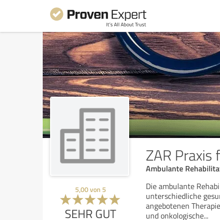
ZAR Praxis 
Ambulante Rehabilita
Die ambulante Rehabil
5,00
von
5
unterschiedliche gesu
angebotenen Therapien
SEHR GUT
und onkologische
...