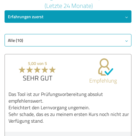
5,00 von 5
(Letzte 24 Monate)
Erfahrungen zuerst
SEHR GUT
Empfehlung
Qualität
Nutzen
Alle (10)
Leistungen
Durchführung
5,00 von 5
Methodik
SEHR GUT
Empfehlung
Bewertung anzeigen
Das Tool ist zur Prüfungsvorbereitung absolut
empfehlenswert.
Erleichtert den Lernvorgang ungemein.
Sehr schade, das es zu meinem ersten Kurs noch nicht zur
Verfügung stand.