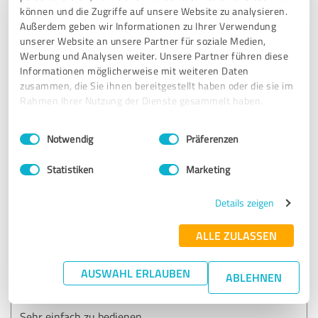
können und die Zugriffe auf unsere Website zu analysieren.
SEHR GUT
Außerdem geben wir Informationen zu Ihrer Verwendung
Empfehlung
unserer Website an unsere Partner für soziale Medien,
Werbung und Analysen weiter. Unsere Partner führen diese
Das Tool ist intuitiv und einfach und bereitet super auf die
Informationen möglicherweise mit weiteren Daten
SAP Zertifizierung vor und es macht Spaß es zu nutzen. Ich
zusammen, die Sie ihnen bereitgestellt haben oder die sie im
habe mit Auszeichnung bestanden.
Rahmen Ihrer Nutzung der Dienste gesammelt haben.
Einwilligungsauswahl
Impressum
|
Datenschutzbestimmungen
Notwendig
Präferenzen
Erfahrungsbericht & Bewertung zu:
sapprep.de
Statistiken
Marketing
26.05.2026
Anonym
Details zeigen
ALLE ZULASSEN
5,00 von 5
AUSWAHL ERLAUBEN
SEHR GUT
ABLEHNEN
Empfehlung
Sehr einfach zu bedienen