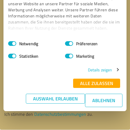
unserer Website an unsere Partner für soziale Medien,
Werbung und Analysen weiter. Unsere Partner führen diese
Informationen möglicherweise mit weiteren Daten
zusammen, die Sie ihnen bereitgestellt haben oder die sie im
Rahmen Ihrer Nutzung der Dienste gesammelt haben.
Einwilligungsauswahl
Impressum
|
Datenschutzbestimmungen
Notwendig
Präferenzen
Statistiken
Marketing
Details zeigen
ALLE ZULASSEN
Bitte um Rückruf
* Erforderliche Angaben
AUSWAHL ERLAUBEN
ABLEHNEN
Nachricht senden
Ich stimme den
Datenschutzbestimmungen
zu.