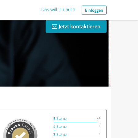
Das will ich auch
Einloggen
Jetzt kontaktieren
24
5 Sterne
1
4 Sterne
1
3 Sterne