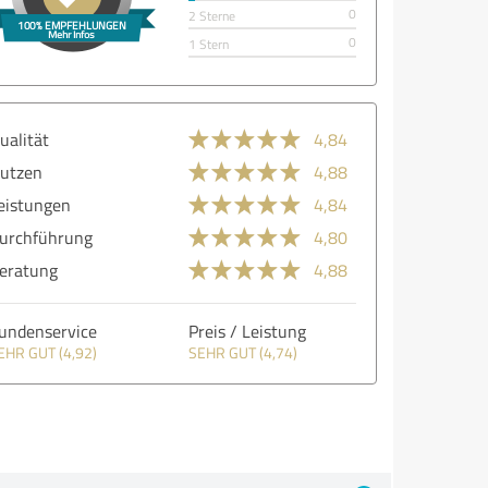
0
2 Sterne
0
1 Stern
ualität
4,84
utzen
4,88
eistungen
4,84
urchführung
4,80
eratung
4,88
undenservice
Preis / Leistung
EHR GUT (4,92)
SEHR GUT (4,74)