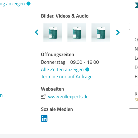
ng anzeigen
Bilder, Videos & Audio
Q
N
Öffnungszeiten
L
Donnerstag
09:00 - 18:00
D
Alle Zeiten anzeigen
Termine nur auf Anfrage
B
Webseiten
K
en
www.zollexperts.de
S
Soziale Medien