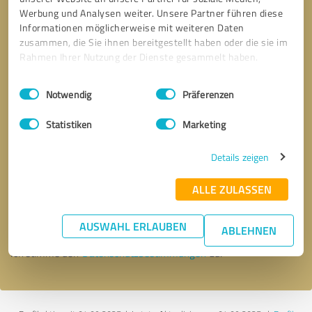
Werbung und Analysen weiter. Unsere Partner führen diese
Informationen möglicherweise mit weiteren Daten
zusammen, die Sie ihnen bereitgestellt haben oder die sie im
Rahmen Ihrer Nutzung der Dienste gesammelt haben.
Einwilligungsauswahl
Impressum
|
Datenschutzbestimmungen
Notwendig
Präferenzen
Statistiken
Marketing
Details zeigen
Bitte um Rückruf
* Erforderliche Angaben
ALLE ZULASSEN
Nachricht senden
AUSWAHL ERLAUBEN
ABLEHNEN
Ich stimme den
Datenschutzbestimmungen
zu.