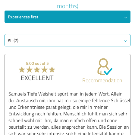
5.00 out of 5
months)
Experiences first
EXCELLENT
Recommendation
Quality
Examination
All (7)
Consulting
Treatment
5.00 out of 5
Practice
EXCELLENT
Recommendation
Show rating
Samuels Tiefe Weisheit spürt man in jedem Wort. Allein
der Austausch mit ihm hat mir so einige fehlende Schlüssel
und Erkenntnisse parat gelegt, die mir in meiner
Entwicklung noch fehlten. Menschlich fühlt man sich sehr
schnell wohl mit ihm, da man einfach offen und ohne
beurteilt zu werden, alles ansprechen kann. Die Session an
sich war sehr sehr intensiv, solch eine Intensität kannte