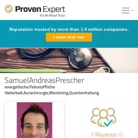
Reputation trusted by more than 1.4 million companies.
I want that too
SamuelAndreasPrescher
energetische/feinstoffliche
Heilarbeit,Aurachirurgie,Mentoring,Quantenheilung
7 Reviews
i