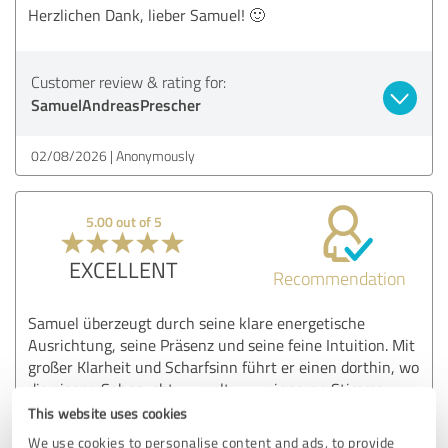
Herzlichen Dank, lieber Samuel! 🙂
Customer review & rating for:
SamuelAndreasPrescher
02/08/2026
Anonymously
5.00 out of 5
EXCELLENT
Recommendation
Samuel überzeugt durch seine klare energetische
Ausrichtung, seine Präsenz und seine feine Intuition. Mit
großer Klarheit und Scharfsinn führt er einen dorthin, wo
die eigene Sehnsucht wurzelt – zur inneren Stimme, zur
Wahrheit im eigenen Herzen. Seine Lichtarbeit ist kraftvoll
This website uses cookies
und tief berührend.
We use cookies to personalise content and ads, to provide