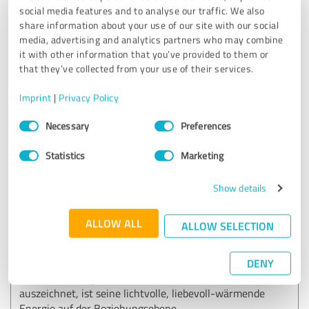
social media features and to analyse our traffic. We also
share information about your use of our site with our social
Customer review & rating for:
media, advertising and analytics partners who may combine
SamuelAndreasPrescher
it with other information that you’ve provided to them or
that they’ve collected from your use of their services.
07/18/2025
Anonymously
Imprint
|
Privacy Policy
Consent
Necessary
Preferences
5.00 out of 5
Selection
Statistics
Marketing
EXCELLENT
Recommendation
Show details
Ich hatte kürzlich das Vergnügen, mit Samuel-Andreas
Prescher in einem spontanen Zoom-Call zu sprechen, und
ALLOW ALL
ALLOW SELECTION
ich bin tief beeindruckt von seiner außergewöhnlichen
Expertise als Coach und spiritueller Therapeut. Sein
fundiertes Wissen über spirituell-medizinische
DENY
Zusammenhänge ist beeindruckend, doch was ihn wirklich
auszeichnet, ist seine lichtvolle, liebevoll-wärmende
Energie auf der Beziehungsebene.