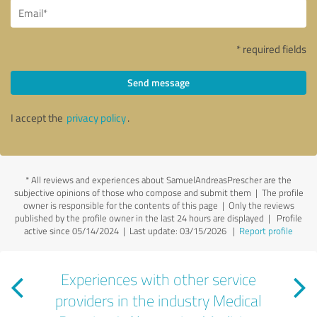
* required fields
Send message
I accept the
privacy policy
.
*
All reviews and experiences about SamuelAndreasPrescher are the
subjective opinions of those who compose and submit them | The profile
owner is responsible for the contents of this page
| Only the reviews
published by the profile owner in the last 24 hours are displayed | Profile
active since 05/14/2024 |
Last update: 03/15/2026
|
Report profile
Experiences with other service
providers in the industry Medical