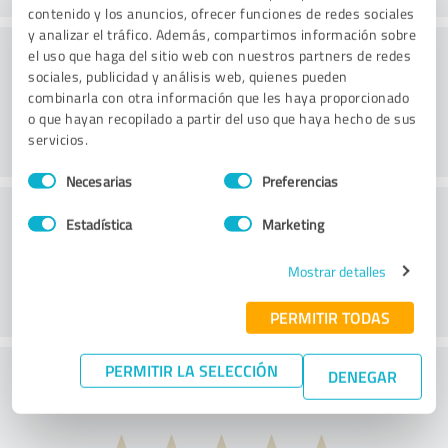
contenido y los anuncios, ofrecer funciones de redes sociales
y analizar el tráfico. Además, compartimos información sobre
Consultoría
el uso que haga del sitio web con nuestros partners de redes
sociales, publicidad y análisis web, quienes pueden
combinarla con otra información que les haya proporcionado
o que hayan recopilado a partir del uso que haya hecho de sus
servicios.
Selección
Necesarias
Preferencias
de
Servicio de atención al cliente
consentimiento
Estadística
Marketing
Mostrar detalles
PERMITIR TODAS
PERMITIR LA SELECCIÓN
¿Qué te parece la relación calidad-precio?
DENEGAR