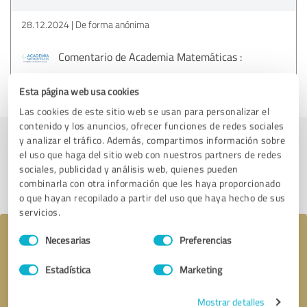
28.12.2024
De forma anónima
Comentario de Academia Matemáticas :
Gracias por la opinión
Esta página web usa cookies
Las cookies de este sitio web se usan para personalizar el
contenido y los anuncios, ofrecer funciones de redes sociales
y analizar el tráfico. Además, compartimos información sobre
Enviar reseña
el uso que haga del sitio web con nuestros partners de redes
sociales, publicidad y análisis web, quienes pueden
Compartir perfil
combinarla con otra información que les haya proporcionado
o que hayan recopilado a partir del uso que haya hecho de sus
servicios.
Selección
Tu mensaje a Academia Matemáticas
Necesarias
Preferencias
de
consentimiento
Estadística
Marketing
Mostrar detalles