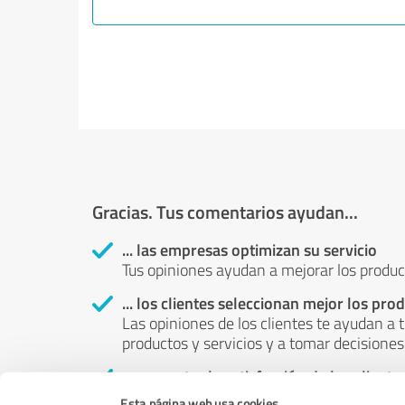
Gracias. Tus comentarios ayudan...
... las empresas optimizan su servicio
Tus opiniones ayudan a mejorar los product
... los clientes seleccionan mejor los pro
Las opiniones de los clientes te ayudan a t
productos y servicios y a tomar decisione
... aumentar la satisfacción de los cliente
Tu revisión ayuda a identificar posibles pr
Esta página web usa cookies