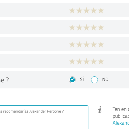
e ?
SÍ
NO
Ten en 
publica
Alexan