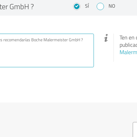
ter GmbH ?
SÍ
NO
Ten en 
publica
Malerm