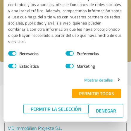
contenido y los anuncios, ofrecer funciones de redes sociales
y analizar el tráfico. Además, compartimos información sobre
Solicitar una llamada
* campos obligatorios
el uso que haga del sitio web con nuestros partners de redes
sociales, publicidad y análisis web, quienes pueden
combinarla con otra información que les haya proporcionado
Enviar reseña
o que hayan recopilado a partir del uso que haya hecho de sus
servicios.
Acepto la
política de privacidad
.
Selección
Necesarias
Preferencias
de
consentimiento
Estadística
Marketing
Perfil activo desde 14.11.2018 |
Última actualización: 07.06.2026
|
Informar de un problema
Mostrar detalles
PERMITIR TODAS
Experiencias con otros
proveedores de servicios del sector
PERMITIR LA SELECCIÓN
DENEGAR
Agencias inmobiliarias
MD Immobilien Projekte S.L.