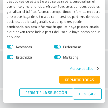
Las cookies de este sitio web se usan para personalizar el
contenido y los anuncios, ofrecer funciones de redes sociales
y analizar el tráfico. Además, compartimos información sobre
el uso que haga del sitio web con nuestros partners de redes
Consultoría
sociales, publicidad y análisis web, quienes pueden
combinarla con otra información que les haya proporcionado
o que hayan recopilado a partir del uso que haya hecho de sus
servicios.
Selección
Necesarias
Preferencias
de
consentimiento
Servicio de atención al cliente
Estadística
Marketing
Mostrar detalles
PERMITIR TODAS
PERMITIR LA SELECCIÓN
DENEGAR
¿Qué te parece la relación calidad-precio?