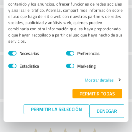
contenido y los anuncios, ofrecer funciones de redes sociales
y analizar el tráfico. Además, compartimos información sobre
Consultoría
el uso que haga del sitio web con nuestros partners de redes
sociales, publicidad y análisis web, quienes pueden
combinarla con otra información que les haya proporcionado
o que hayan recopilado a partir del uso que haya hecho de sus
servicios.
Selección
Necesarias
Preferencias
de
Servicio de atención al cliente
consentimiento
Estadística
Marketing
Mostrar detalles
PERMITIR TODAS
PERMITIR LA SELECCIÓN
¿Qué te parece la relación calidad-precio?
DENEGAR