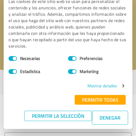
Las cookies de este sitio web se usan para personalizar el
contenido y los anuncios, ofrecer funciones de redes sociales
y analizar el tráfico. Además, compartimos información sobre
el uso que haga del sitio web con nuestros partners de redes
Solicitar una llamada
* campos obligatorios
sociales, publicidad y análisis web, quienes pueden
combinarla con otra información que les haya proporcionado
Enviar reseña
o que hayan recopilado a partir del uso que haya hecho de sus
servicios.
Acepto la
política de privacidad
.
Selección
Necesarias
Preferencias
de
consentimiento
Estadística
Marketing
Perfil activo desde 01.06.2021 |
Última actualización: 21.06.2024
|
Informar de un problema
Mostrar detalles
PERMITIR TODAS
Experiencias con otros
proveedores de servicios del sector
PERMITIR LA SELECCIÓN
DENEGAR
Comercio electrónico