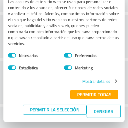
Las cookies de este sitio web se usan para personalizar el
contenido y los anuncios, ofrecer funciones de redes sociales
y analizar el tráfico. Además, compartimos información sobre
el uso que haga del sitio web con nuestros partners de redes
Consultoría
sociales, publicidad y análisis web, quienes pueden
combinarla con otra información que les haya proporcionado
o que hayan recopilado a partir del uso que haya hecho de sus
servicios.
Selección
Necesarias
Preferencias
de
consentimiento
Servicio de atención al cliente
Estadística
Marketing
Mostrar detalles
PERMITIR TODAS
PERMITIR LA SELECCIÓN
DENEGAR
¿Qué te parece la relación calidad-precio?