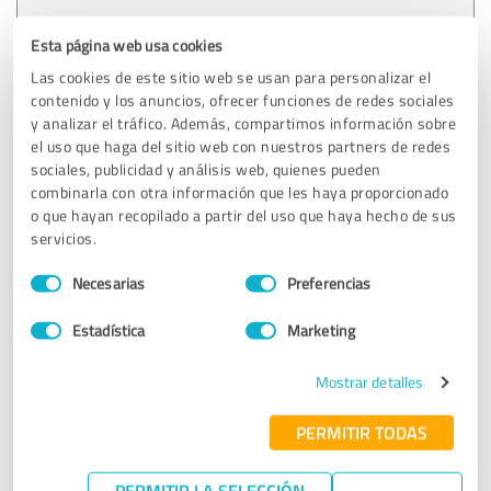
Opinión de los clientes & valoración para:
Esta página web usa cookies
fair Finanzpartner oHG
Las cookies de este sitio web se usan para personalizar el
contenido y los anuncios, ofrecer funciones de redes sociales
10.05.2024
Markus T.
y analizar el tráfico. Además, compartimos información sobre
el uso que haga del sitio web con nuestros partners de redes
sociales, publicidad y análisis web, quienes pueden
5,00 de 5
combinarla con otra información que les haya proporcionado
o que hayan recopilado a partir del uso que haya hecho de sus
EXCELENTE
servicios.
Recomendación
Selección
Necesarias
Preferencias
Podemos recomendar y recomendaríamos siempre a Fair
de
Finanzpartner oHG.
consentimiento
Estadística
Marketing
Ya hemos contado dos veces con el apoyo del asesor
Mostrar detalles
financiero Frank Rathjen, desde el primer hasta el último
minuto. El Sr. Rathjen fue siempre muy atento y estuvo
PERMITIR TODAS
siempre disponible.
¡¡¡Experiencia, asesoramiento y servicio 1A !!!
PERMITIR LA SELECCIÓN