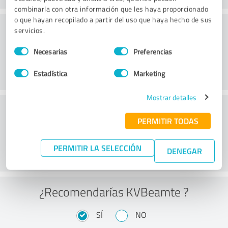
combinarla con otra información que les haya proporcionado
o que hayan recopilado a partir del uso que haya hecho de sus
Consultoría
servicios.
Selección
Necesarias
Preferencias
de
consentimiento
Estadística
Marketing
Mostrar detalles
Servicio de atención al cliente
PERMITIR TODAS
PERMITIR LA SELECCIÓN
DENEGAR
¿Recomendarías KVBeamte ?
SÍ
NO