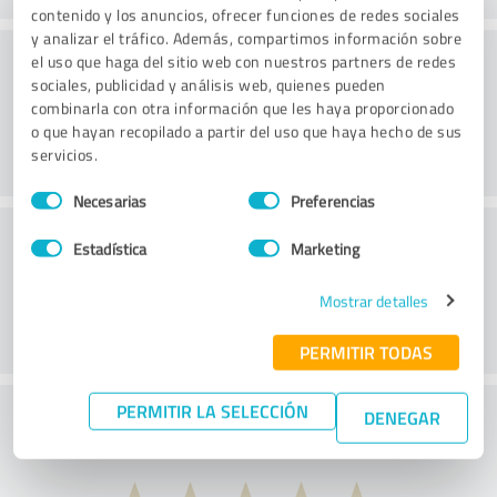
contenido y los anuncios, ofrecer funciones de redes sociales
y analizar el tráfico. Además, compartimos información sobre
Consultoría
el uso que haga del sitio web con nuestros partners de redes
sociales, publicidad y análisis web, quienes pueden
combinarla con otra información que les haya proporcionado
o que hayan recopilado a partir del uso que haya hecho de sus
servicios.
Selección
Necesarias
Preferencias
de
Servicio de atención al cliente
consentimiento
Estadística
Marketing
Mostrar detalles
PERMITIR TODAS
PERMITIR LA SELECCIÓN
¿Qué te parece la relación calidad-precio?
DENEGAR