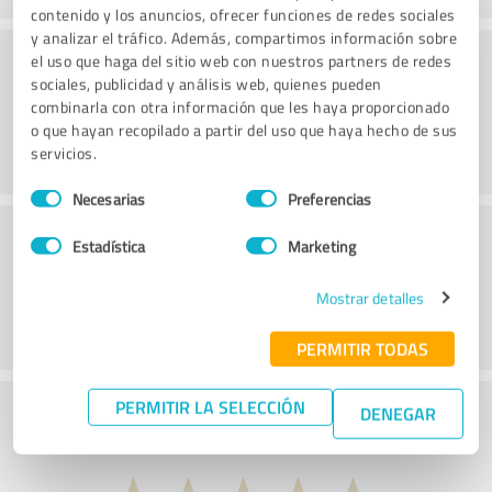
contenido y los anuncios, ofrecer funciones de redes sociales
y analizar el tráfico. Además, compartimos información sobre
Consultoría
el uso que haga del sitio web con nuestros partners de redes
sociales, publicidad y análisis web, quienes pueden
combinarla con otra información que les haya proporcionado
o que hayan recopilado a partir del uso que haya hecho de sus
servicios.
Selección
Necesarias
Preferencias
de
Servicio de atención al cliente
consentimiento
Estadística
Marketing
Mostrar detalles
PERMITIR TODAS
PERMITIR LA SELECCIÓN
¿Qué te parece la relación calidad-precio?
DENEGAR