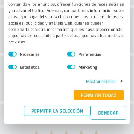
contenido y los anuncios, ofrecer funciones de redes sociales
y analizar el tráfico. Además, compartimos información sobre
Procesamiento
el uso que haga del sitio web con nuestros partners de redes
sociales, publicidad y análisis web, quienes pueden
combinarla con otra información que les haya proporcionado
o que hayan recopilado a partir del uso que haya hecho de sus
servicios.
Selección
Necesarias
Preferencias
de
Servicio de atención al cliente
consentimiento
Estadística
Marketing
Mostrar detalles
PERMITIR TODAS
PERMITIR LA SELECCIÓN
¿Qué te parece la relación calidad-precio?
DENEGAR