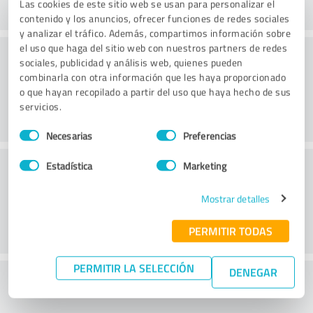
Las cookies de este sitio web se usan para personalizar el
contenido y los anuncios, ofrecer funciones de redes sociales
y analizar el tráfico. Además, compartimos información sobre
el uso que haga del sitio web con nuestros partners de redes
Consultoría
sociales, publicidad y análisis web, quienes pueden
combinarla con otra información que les haya proporcionado
o que hayan recopilado a partir del uso que haya hecho de sus
servicios.
Selección
Necesarias
Preferencias
de
consentimiento
Servicio de atención al cliente
Estadística
Marketing
Mostrar detalles
PERMITIR TODAS
PERMITIR LA SELECCIÓN
DENEGAR
¿Qué te parece la relación calidad-precio?