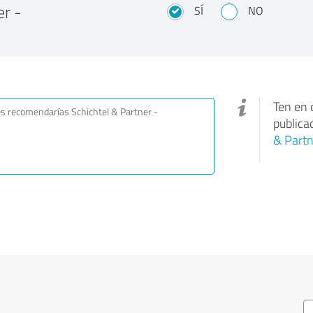
r -
SÍ
NO
Ten en 
publica
& Partn