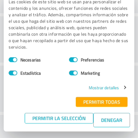
Las cookies de este sitio web se usan para personalizar el
contenido y los anuncios, ofrecer funciones de redes sociales
y analizar el tráfico. Además, compartimos información sobre
el uso que haga del sitio web con nuestros partners de redes
Consultoría
sociales, publicidad y análisis web, quienes pueden
combinarla con otra información que les haya proporcionado
o que hayan recopilado a partir del uso que haya hecho de sus
servicios.
Selección
Necesarias
Preferencias
de
consentimiento
Servicio de atención al cliente
Estadística
Marketing
Mostrar detalles
PERMITIR TODAS
PERMITIR LA SELECCIÓN
DENEGAR
¿Qué te parece la relación calidad-precio?