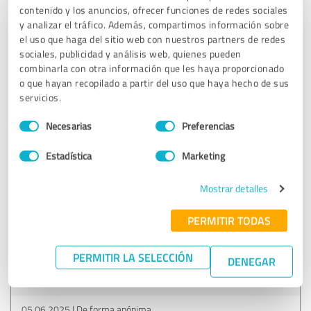
contenido y los anuncios, ofrecer funciones de redes sociales
Opinión de los clientes & valoración para:
y analizar el tráfico. Además, compartimos información sobre
SSLPOINT Feedback U
el uso que haga del sitio web con nuestros partners de redes
sociales, publicidad y análisis web, quienes pueden
combinarla con otra información que les haya proporcionado
26.07.2025
De forma anónima
o que hayan recopilado a partir del uso que haya hecho de sus
servicios.
Selección
5,00 de 5
Necesarias
Preferencias
de
consentimiento
EXCELENTE
Estadística
Marketing
Recomendación
Es muy fácil ampliar un certificado existente.
Mostrar detalles
Mostrar el original
PERMITIR TODAS
PERMITIR LA SELECCIÓN
Opinión de los clientes & valoración para:
DENEGAR
SSLPOINT Feedback A
05.06.2025
De forma anónima