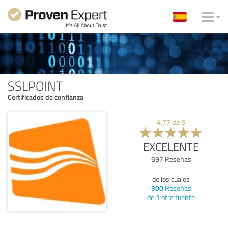
SSLPOINT
Certificados de confianza
4,77
de
5
EXCELENTE
697
Reseñas
de los cuales
300
Reseñas
de
1
otra fuente