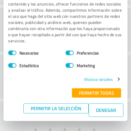
contenido y los anuncios, ofrecer funciones de redes sociales
y analizar el tráfico. Además, compartimos información sobre
Consultoría
el uso que haga del sitio web con nuestros partners de redes
sociales, publicidad y análisis web, quienes pueden
combinarla con otra información que les haya proporcionado
o que hayan recopilado a partir del uso que haya hecho de sus
servicios.
Selección
Necesarias
Preferencias
de
Servicio de atención al cliente
consentimiento
Estadística
Marketing
Mostrar detalles
PERMITIR TODAS
PERMITIR LA SELECCIÓN
¿Qué te parece la relación calidad-precio?
DENEGAR