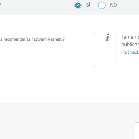
?
SÍ
NO
Ten en 
publica
Retreat