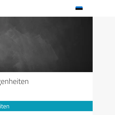
genheiten
iten