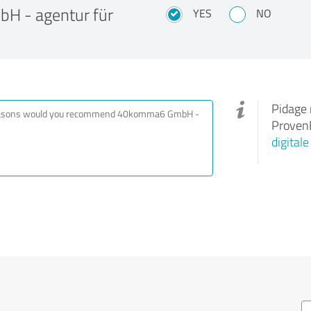
bH - agentur für
YES
NO
Pidage 
ProvenE
digital