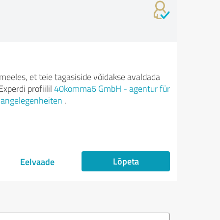
meeles, et teie tagasiside võidakse avaldada
xperdi profiilil
40komma6 GmbH - agentur für
e angelegenheiten
.
Lõpeta
Eelvaade