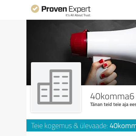
40komma6 Gm
Tänan teid teie aja ees
40komma
Teie kogemus & ülevaade: