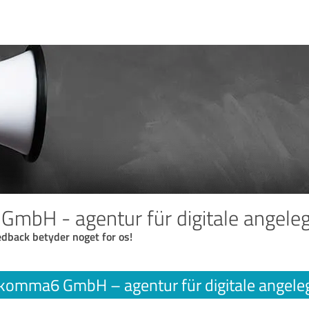
bH - agentur für digitale angele
eedback betyder noget for os!
komma6 GmbH – agentur für digitale angele