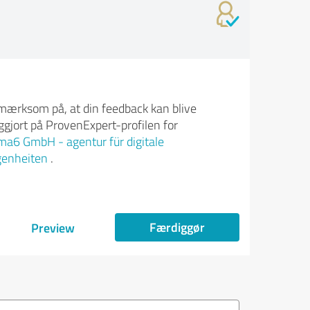
ærksom på, at din feedback kan blive
iggjort på ProvenExpert-profilen for
6 GmbH - agentur für digitale
genheiten
.
Færdiggør
Preview