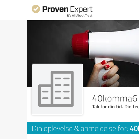
40komma6 Gm
Tak for din tid. Din f
40
Din oplevelse & anmeldelse for: