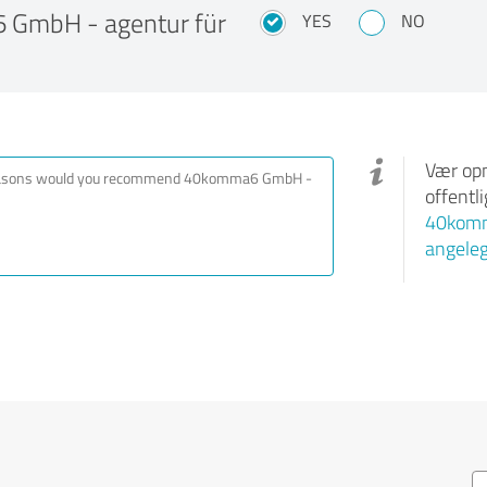
GmbH - agentur für
YES
NO
Vær opm
offentl
40komma
angele