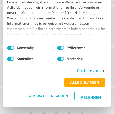
können und die Zugriffe auf unsere Website zu analysieren.
Außerdem geben wir Informationen zu Ihrer Verwendung
Konsultatsioon
unserer Website an unsere Partner für soziale Medien,
Werbung und Analysen weiter. Unsere Partner führen diese
Informationen möglicherweise mit weiteren Daten
zusammen, die Sie ihnen bereitgestellt haben oder die sie im
Rahmen Ihrer Nutzung der Dienste gesammelt haben.
Einwilligungsauswahl
Impressum
|
Datenschutzbestimmungen
Notwendig
Präferenzen
Klienditeenindus
Statistiken
Marketing
Details zeigen
ALLE ZULASSEN
Mida arvate hinna ja jõudluse suhtest?
AUSWAHL ERLAUBEN
ABLEHNEN