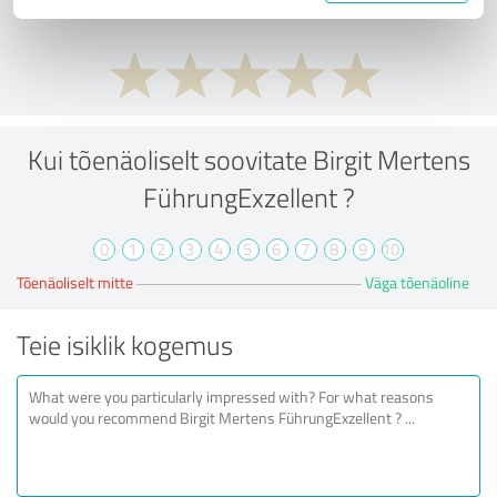
Kui tõenäoliselt soovitate Birgit Mertens
FührungExzellent ?
0
1
2
3
4
5
6
7
8
9
10
Tõenäoliselt mitte
Väga tõenäoline
Teie isiklik kogemus