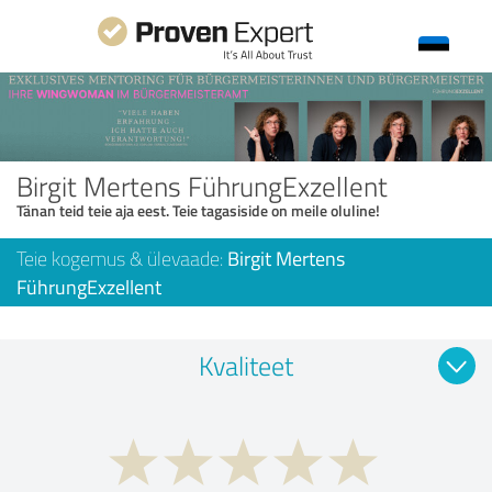
Birgit Mertens FührungExzellent
Tänan teid teie aja eest. Teie tagasiside on meile oluline!
Teie kogemus & ülevaade:
Birgit Mertens
FührungExzellent
Kvaliteet