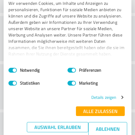
Wir verwenden Cookies, um Inhalte und Anzeigen zu
personalisieren, Funktionen für soziale Medien anbieten zu
können und die Zugriffe auf unsere Website zu analysieren.
Konsultatsioon
Außerdem geben wir Informationen zu Ihrer Verwendung
unserer Website an unsere Partner für soziale Medien,
Werbung und Analysen weiter. Unsere Partner führen diese
Informationen möglicherweise mit weiteren Daten
zusammen, die Sie ihnen bereitgestellt haben oder die sie im
Rahmen Ihrer Nutzung der Dienste gesammelt haben.
Einwilligungsauswahl
Impressum
|
Datenschutzbestimmungen
Klienditeenindus
Notwendig
Präferenzen
Statistiken
Marketing
Details zeigen
ALLE ZULASSEN
What do you think of the cost to benefit
AUSWAHL ERLAUBEN
ABLEHNEN
ratio?