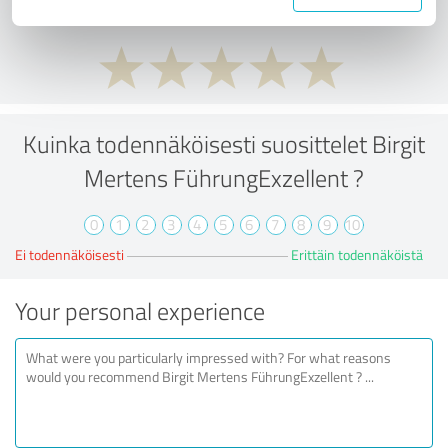
Kuinka todennäköisesti suosittelet Birgit
Mertens FührungExzellent ?
0
1
2
3
4
5
6
7
8
9
10
Ei todennäköisesti
Erittäin todennäköistä
Your personal experience