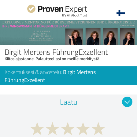
Birgit Mertens FührungExzellent
Kiitos ajastanne. Palautteellasi on meille merkitystä!
Kokemuksesi & arvostelu:
Birgit Mertens
FührungExzellent
Laatu