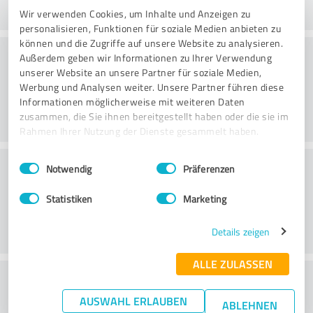
Wir verwenden Cookies, um Inhalte und Anzeigen zu
personalisieren, Funktionen für soziale Medien anbieten zu
können und die Zugriffe auf unsere Website zu analysieren.
Konsultointi
Außerdem geben wir Informationen zu Ihrer Verwendung
unserer Website an unsere Partner für soziale Medien,
Werbung und Analysen weiter. Unsere Partner führen diese
Informationen möglicherweise mit weiteren Daten
zusammen, die Sie ihnen bereitgestellt haben oder die sie im
Rahmen Ihrer Nutzung der Dienste gesammelt haben.
Einwilligungsauswahl
Asiakaspalvelu
Impressum
|
Datenschutzbestimmungen
Notwendig
Präferenzen
Statistiken
Marketing
Details zeigen
ALLE ZULASSEN
What do you think of the cost to benefit
AUSWAHL ERLAUBEN
ratio?
ABLEHNEN