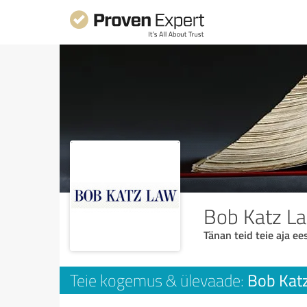
Bob Katz L
Tänan teid teie aja ees
Bob Kat
Teie kogemus & ülevaade: