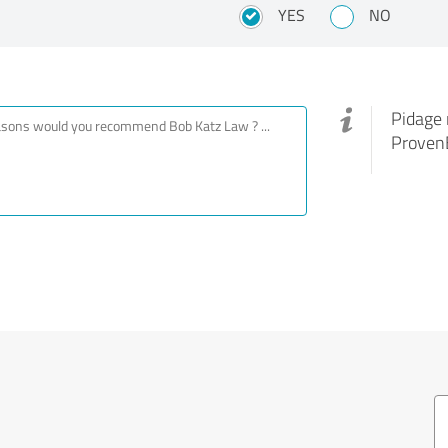
YES
NO
Pidage 
ProvenE