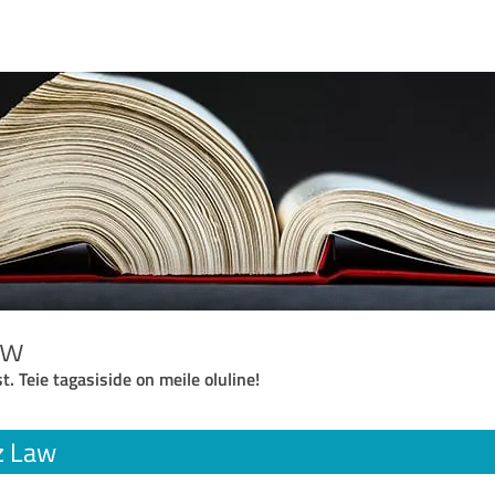
aw
t. Teie tagasiside on meile oluline!
z Law