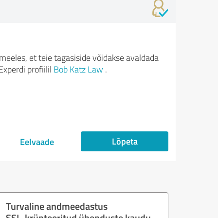
meeles, et teie tagasiside võidakse avaldada
xperdi profiilil
Bob Katz Law
.
Lõpeta
Eelvaade
Turvaline andmeedastus
SSL-krüpteeritud ühenduste kaudu.