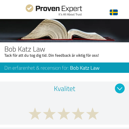
Bob Katz Law
Tack för att du tog dig tid. Din feedback är viktig för oss!
Din erfarenhet & recension för:
Bob Katz Law
Kvalitet