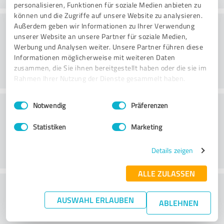
personalisieren, Funktionen für soziale Medien anbieten zu
können und die Zugriffe auf unsere Website zu analysieren.
Rådgivning
Außerdem geben wir Informationen zu Ihrer Verwendung
unserer Website an unsere Partner für soziale Medien,
Werbung und Analysen weiter. Unsere Partner führen diese
Informationen möglicherweise mit weiteren Daten
zusammen, die Sie ihnen bereitgestellt haben oder die sie im
Rahmen Ihrer Nutzung der Dienste gesammelt haben.
Einwilligungsauswahl
Impressum
|
Datenschutzbestimmungen
Kundservice
Notwendig
Präferenzen
Statistiken
Marketing
Details zeigen
ALLE ZULASSEN
What do you think of the price to
AUSWAHL ERLAUBEN
performance ratio?
ABLEHNEN