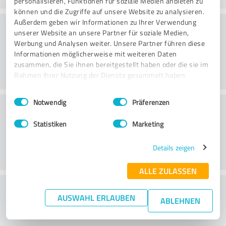
personalisieren, Funktionen für soziale Medien anbieten zu
können und die Zugriffe auf unsere Website zu analysieren.
Konsultatsioon
Außerdem geben wir Informationen zu Ihrer Verwendung
unserer Website an unsere Partner für soziale Medien,
Werbung und Analysen weiter. Unsere Partner führen diese
Informationen möglicherweise mit weiteren Daten
zusammen, die Sie ihnen bereitgestellt haben oder die sie im
Rahmen Ihrer Nutzung der Dienste gesammelt haben.
Einwilligungsauswahl
Impressum
|
Datenschutzbestimmungen
Notwendig
Präferenzen
Klienditeenindus
Statistiken
Marketing
Details zeigen
ALLE ZULASSEN
What do you think of the price to
AUSWAHL ERLAUBEN
ABLEHNEN
performance ratio?