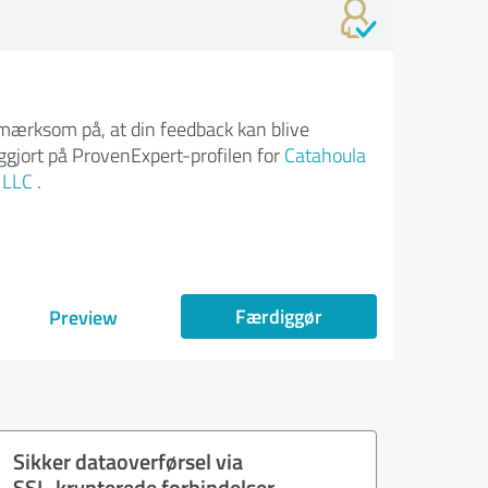
ærksom på, at din feedback kan blive
iggjort på ProvenExpert-profilen for
Catahoula
c LLC
.
Færdiggør
Preview
Sikker dataoverførsel via
SSL-krypterede forbindelser