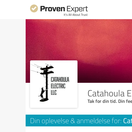
Catahoula El
Tak for din tid. Din f
Ca
Din oplevelse & anmeldelse for: