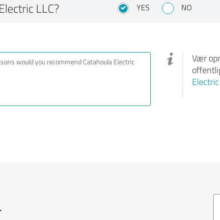
lectric LLC?
YES
NO
Vær opm
offentl
Electri
.