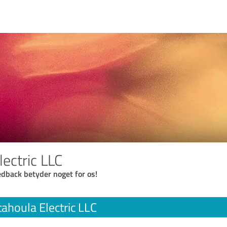
ectric LLC
eedback betyder noget for os!
tahoula Electric LLC