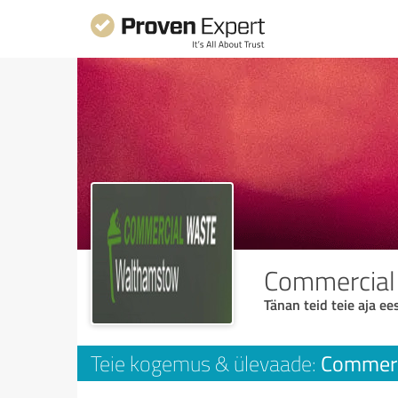
Commercial
Tänan teid teie aja ees
Commerc
Teie kogemus & ülevaade: