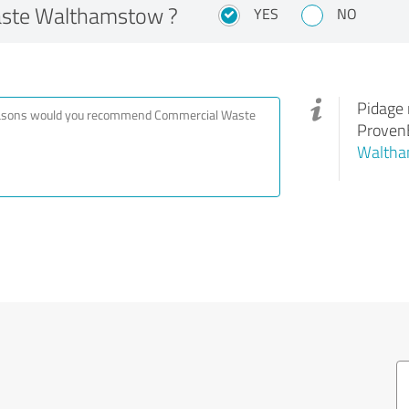
Waste Walthamstow ?
YES
NO
Pidage 
ProvenE
Walth