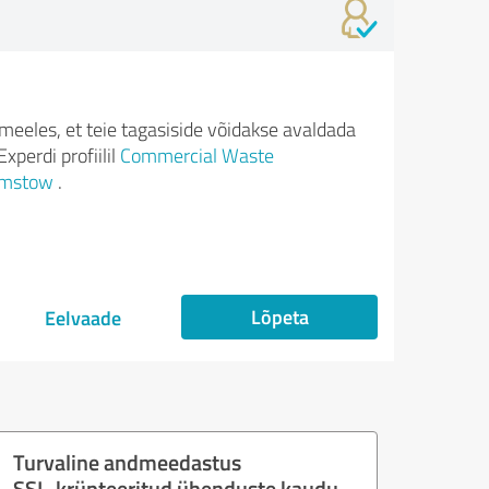
meeles, et teie tagasiside võidakse avaldada
xperdi profiilil
Commercial Waste
amstow
.
Lõpeta
Eelvaade
Turvaline andmeedastus
SSL-krüpteeritud ühenduste kaudu.