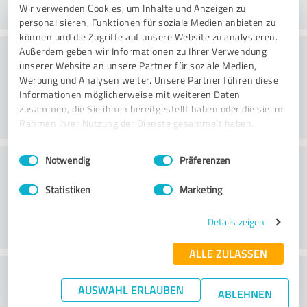
Wir verwenden Cookies, um Inhalte und Anzeigen zu
personalisieren, Funktionen für soziale Medien anbieten zu
können und die Zugriffe auf unsere Website zu analysieren.
Konsultointi
Außerdem geben wir Informationen zu Ihrer Verwendung
unserer Website an unsere Partner für soziale Medien,
Werbung und Analysen weiter. Unsere Partner führen diese
Informationen möglicherweise mit weiteren Daten
zusammen, die Sie ihnen bereitgestellt haben oder die sie im
Rahmen Ihrer Nutzung der Dienste gesammelt haben.
Einwilligungsauswahl
Impressum
|
Datenschutzbestimmungen
Asiakaspalvelu
Notwendig
Präferenzen
Statistiken
Marketing
Details zeigen
ALLE ZULASSEN
What do you think of the price to
AUSWAHL ERLAUBEN
ABLEHNEN
performance ratio?