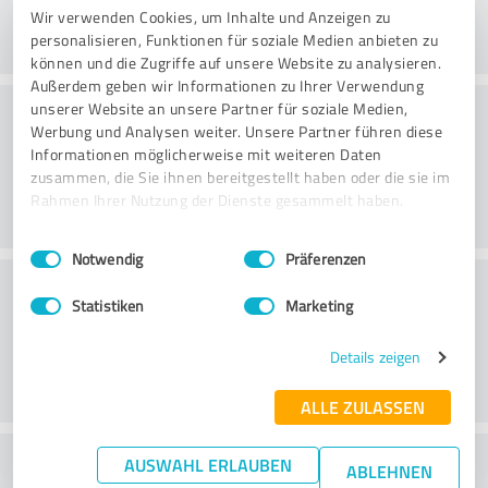
Wir verwenden Cookies, um Inhalte und Anzeigen zu
personalisieren, Funktionen für soziale Medien anbieten zu
können und die Zugriffe auf unsere Website zu analysieren.
Außerdem geben wir Informationen zu Ihrer Verwendung
Konsultatsioon
unserer Website an unsere Partner für soziale Medien,
Werbung und Analysen weiter. Unsere Partner führen diese
Informationen möglicherweise mit weiteren Daten
zusammen, die Sie ihnen bereitgestellt haben oder die sie im
Rahmen Ihrer Nutzung der Dienste gesammelt haben.
Einwilligungsauswahl
Impressum
|
Datenschutzbestimmungen
Notwendig
Präferenzen
Klienditeenindus
Statistiken
Marketing
Details zeigen
ALLE ZULASSEN
What do you think of the price to
AUSWAHL ERLAUBEN
ABLEHNEN