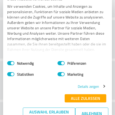
Wir verwenden Cookies, um Inhalte und Anzeigen zu
personalisieren, Funktionen für soziale Medien anbieten zu
können und die Zugriffe auf unsere Website zu analysieren.
Außerdem geben wir Informationen zu Ihrer Verwendung
Rådgivning
unserer Website an unsere Partner für soziale Medien,
Werbung und Analysen weiter. Unsere Partner führen diese
Informationen möglicherweise mit weiteren Daten
zusammen, die Sie ihnen bereitgestellt haben oder die sie im
Rahmen Ihrer Nutzung der Dienste gesammelt haben.
Einwilligungsauswahl
Impressum
|
Datenschutzbestimmungen
Notwendig
Präferenzen
Kundeservice
Statistiken
Marketing
Details zeigen
ALLE ZULASSEN
What do you think of the price to
AUSWAHL ERLAUBEN
ABLEHNEN