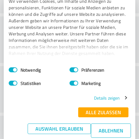
Wir verwenden Cookies, um Inhalte und Anzeigen zu
personalisieren, Funktionen für soziale Medien anbieten zu
können und die Zugriffe auf unsere Website zu analysieren.
Außerdem geben wir Informationen zu Ihrer Verwendung
Konsultatsioon
unserer Website an unsere Partner für soziale Medien,
Werbung und Analysen weiter. Unsere Partner führen diese
Informationen möglicherweise mit weiteren Daten
zusammen, die Sie ihnen bereitgestellt haben oder die sie im
Rahmen Ihrer Nutzung der Dienste gesammelt haben.
Einwilligungsauswahl
Impressum
|
Datenschutzbestimmungen
Notwendig
Präferenzen
Klienditeenindus
Statistiken
Marketing
Details zeigen
ALLE ZULASSEN
What do you think of the price to
AUSWAHL ERLAUBEN
ABLEHNEN
performance ratio?