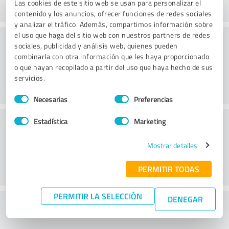
Las cookies de este sitio web se usan para personalizar el
contenido y los anuncios, ofrecer funciones de redes sociales
y analizar el tráfico. Además, compartimos información sobre
el uso que haga del sitio web con nuestros partners de redes
Consultoría
sociales, publicidad y análisis web, quienes pueden
combinarla con otra información que les haya proporcionado
o que hayan recopilado a partir del uso que haya hecho de sus
servicios.
Selección
Necesarias
Preferencias
de
consentimiento
Servicio de atención al cliente
Estadística
Marketing
Mostrar detalles
PERMITIR TODAS
PERMITIR LA SELECCIÓN
DENEGAR
¿Qué te parece la relación calidad-precio?