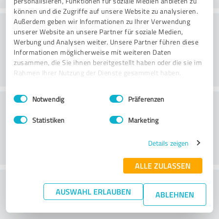
personalisieren, Funktionen für soziale Medien anbieten zu
können und die Zugriffe auf unsere Website zu analysieren.
Konsultatsioon
Außerdem geben wir Informationen zu Ihrer Verwendung
unserer Website an unsere Partner für soziale Medien,
Werbung und Analysen weiter. Unsere Partner führen diese
Informationen möglicherweise mit weiteren Daten
zusammen, die Sie ihnen bereitgestellt haben oder die sie im
Rahmen Ihrer Nutzung der Dienste gesammelt haben.
Einwilligungsauswahl
Impressum
|
Datenschutzbestimmungen
Notwendig
Präferenzen
Klienditeenindus
Statistiken
Marketing
Details zeigen
ALLE ZULASSEN
What do you think of the price to
AUSWAHL ERLAUBEN
ABLEHNEN
performance ratio?