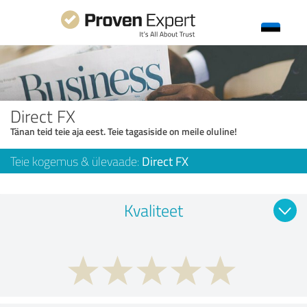
Direct FX
Tänan teid teie aja eest. Teie tagasiside on meile oluline!
Teie kogemus & ülevaade:
Direct FX
Kvaliteet