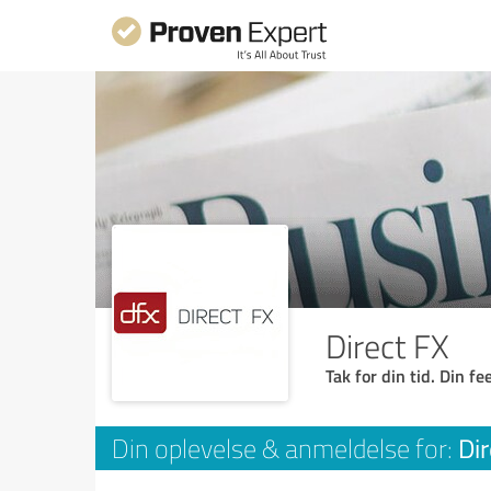
Direct FX
Tak for din tid. Din f
Dir
Din oplevelse & anmeldelse for: