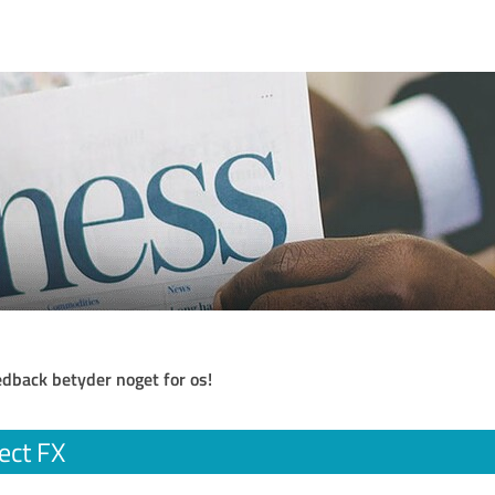
eedback betyder noget for os!
ect FX