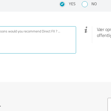
YES
NO
Vær opm
offentl
.