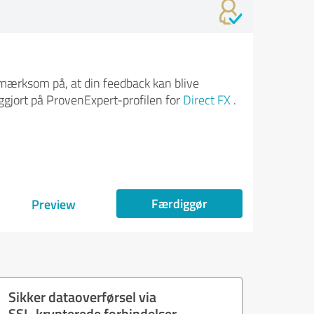
ærksom på, at din feedback kan blive
iggjort på ProvenExpert-profilen for
Direct FX
.
Færdiggør
Preview
Sikker dataoverførsel via
SSL-krypterede forbindelser