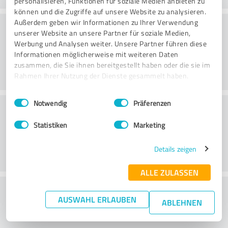
personalisieren, Funktionen für soziale Medien anbieten zu
können und die Zugriffe auf unsere Website zu analysieren.
Konsultatsioon
Außerdem geben wir Informationen zu Ihrer Verwendung
unserer Website an unsere Partner für soziale Medien,
Werbung und Analysen weiter. Unsere Partner führen diese
Informationen möglicherweise mit weiteren Daten
zusammen, die Sie ihnen bereitgestellt haben oder die sie im
Rahmen Ihrer Nutzung der Dienste gesammelt haben.
Einwilligungsauswahl
Impressum
|
Datenschutzbestimmungen
Notwendig
Präferenzen
Klienditeenindus
Statistiken
Marketing
Details zeigen
ALLE ZULASSEN
What do you think of the cost to benefit
AUSWAHL ERLAUBEN
ABLEHNEN
ratio?