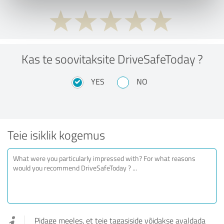
Kas te soovitaksite DriveSafeToday ?
YES
NO
Teie isiklik kogemus
Pidage meeles, et teie tagasiside võidakse avaldada