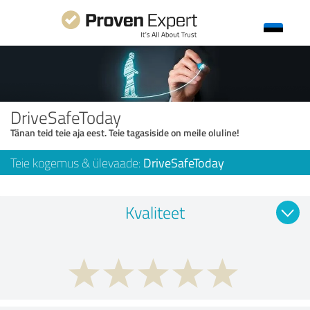
DriveSafeToday
Tänan teid teie aja eest. Teie tagasiside on meile oluline!
Teie kogemus & ülevaade:
DriveSafeToday
Kvaliteet